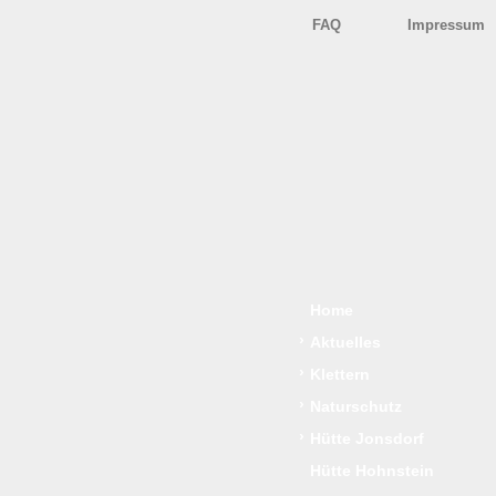
FAQ
Impressum
Home
›
Aktuelles
›
Klettern
›
Naturschutz
›
Hütte Jonsdorf
Hütte Hohnstein