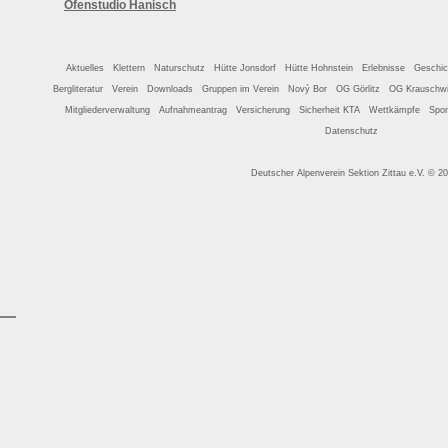
Ofenstudio Hanisch
Aktuelles
Klettern
Naturschutz
Hütte Jonsdorf
Hütte Hohnstein
Erlebnisse
Geschic
Bergliteratur
Verein
Downloads
Gruppen im Verein
Nový Bor
OG Görlitz
OG Krauschwi
Mitgliederverwaltung
Aufnahmeantrag
Versicherung
Sicherheit KTA
Wettkämpfe
Spon
Datenschutz
Deutscher Alpenverein Sektion Zittau e.V. © 2