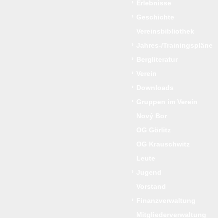
›
Erlebnisse
›
Geschichte
Vereinsbibliothek
›
Jahres-/Trainingspläne
›
Bergliteratur
›
Verein
›
Downloads
›
Gruppen im Verein
Nový Bor
OG Görlitz
OG Krauschwitz
Leute
›
Jugend
Vorstand
›
Finanzverwaltung
Mitgliederverwaltung