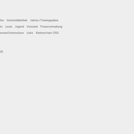
hte
Vereinsbibliothek
Jahres-/Trainingspläne
tz
Leute
Jugend
Vorstand
Finanzverwaltung
soren/Unterstützer
Links
Kletterschein OSS
026