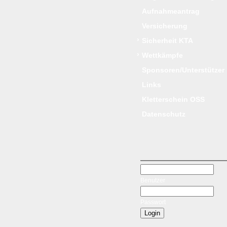
Aufnahmeantrag
Versicherung
›
Sicherheit KTA
›
Wettkämpfe
Sponsoren/Unterstützer
Links
Kletterschein OSS
Datenschutz
Benutzer
Passwort