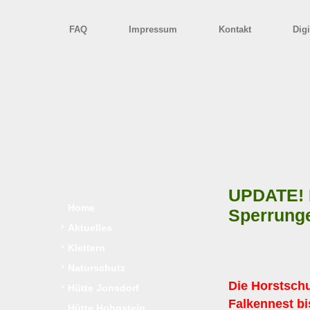
FAQ
Impressum
Kontakt
Digi
UPDATE! H
Home
Sperrung
›
Aktuelles
›
Klettern
›
Naturschutz
Die Horstsch
›
Hütte Jonsdorf
Falkennest b
Hütte Hohnstein