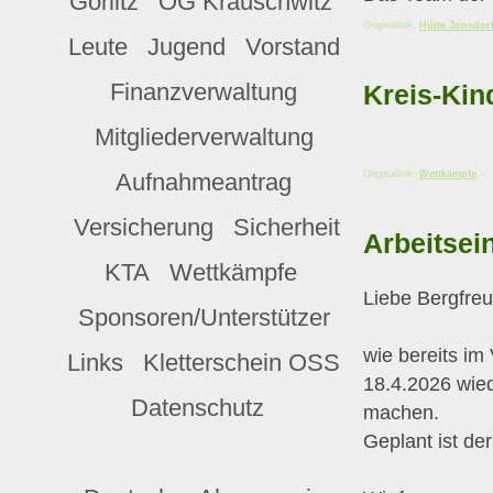
Görlitz
OG Krauschwitz
Originallink:
Hütte Jonsdor
Leute
Jugend
Vorstand
Finanzverwaltung
Kreis-Kin
Mitgliederverwaltung
Aufnahmeantrag
Originallink:
Wettkämpfe
>
Versicherung
Sicherheit
Arbeitsei
KTA
Wettkämpfe
Liebe Bergfre
Sponsoren/Unterstützer
wie bereits im
Links
Kletterschein OSS
18.4.2026 wied
Datenschutz
machen.
Geplant ist der