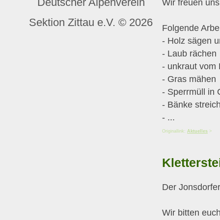
Deutscher Alpenverein
Wir freuen uns
Sektion Zittau e.V. © 2026
Folgende Arbei
- Holz sägen u
- Laub rächen
- unkraut vom 
- Gras mähen
- Sperrmüll in
- Bänke streic
- ...
Originallink:
Aktuelles
>
Kletterste
Der Jonsdorfer
Wir bitten euc