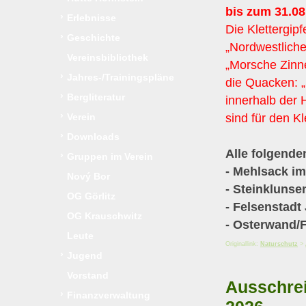
bis zum 31.08
›
Erlebnisse
Die Klettergipf
›
Geschichte
„Nordwestliche
Vereinsbibliothek
„Morsche Zinn
›
Jahres-/Trainingspläne
die Quacken: „
›
Bergliteratur
innerhalb der 
›
sind für den Kl
Verein
›
Downloads
Alle folgende
›
Gruppen im Verein
- Mehlsack i
Nový Bor
- Steinklunse
OG Görlitz
- Felsenstadt
OG Krauschwitz
- Osterwand/
Leute
Originallink:
Naturschutz
>
›
Jugend
Vorstand
Ausschrei
›
Finanzverwaltung