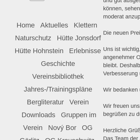
und gut ausges
können, sehen
moderat anzu
Home
Aktuelles
Klettern
Die neuen Prei
Naturschutz
Hütte Jonsdorf
Uns ist wichtig
Hütte Hohnstein
Erlebnisse
angenehmer Or
Geschichte
bleibt. Deshalb
Verbesserung 
Vereinsbibliothek
Jahres-/Trainingspläne
Wir bedanken u
Bergliteratur
Verein
Wir freuen uns
begrüßen zu d
Downloads
Gruppen im
Verein
Nový Bor
OG
Herzliche Grü
Das Team der 