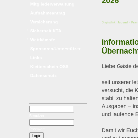
2026
Mitgliederverwaltung
Aufnahmeantrag
Versicherung
Originallink:
Jugend
>
Fran
›
Sicherheit KTA
›
Wettkämpfe
Informati
Sponsoren/Unterstützer
Übernach
Links
Liebe Gäste de
Kletterschein OSS
Datenschutz
seit unserer l
versucht, die
stabil zu halt
Ausgaben – ins
und laufende B
Benutzer
Passwort
Damit wir Euch