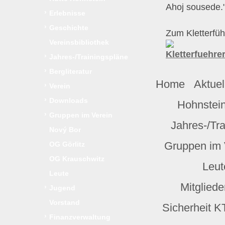
Ahoj sousede."
›
Erlebnisse
›
Geschichte
Zum Kletterführ
Vereinsbibliothek
›
Jahres-/Trainingspläne
›
Bergliteratur
Home
Aktuel
›
Verein
›
Downloads
Hohnstei
›
Gruppen im Verein
Jahres-/Tr
Nový Bor
Gruppen im 
OG Görlitz
OG Krauschwitz
Leut
Leute
Mitglied
›
Jugend
Vorstand
Sicherheit K
›
Finanzverwaltung