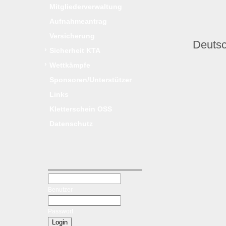
Mitgliederverwaltung
Aufnahmeantrag
Versicherung
Deutsc
›
Sicherheit KTA
›
Wettkämpfe
Sponsoren/Unterstützer
Links
Kletterschein OSS
Datenschutz
Benutzer
Passwort