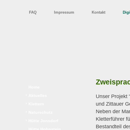
FAQ
Impressum
Kontakt
Digi
Zweisprach
Home
›
Aktuelles
Unser Projekt "
und Zittauer G
›
Klettern
Neben der Mark
›
Naturschutz
Kletterführer f
›
Hütte Jonsdorf
Bestandteil de
Hütte Hohnstein