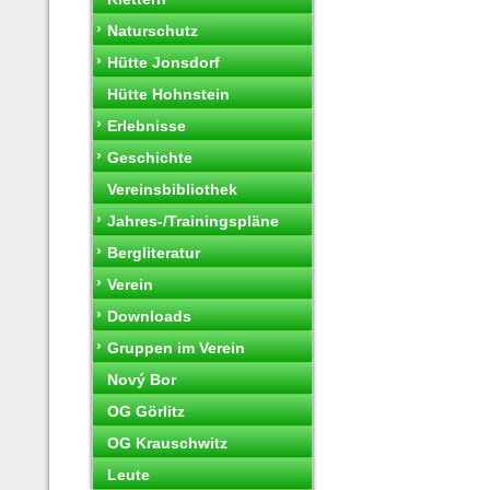
›
Naturschutz
›
Hütte Jonsdorf
Hütte Hohnstein
›
Erlebnisse
›
Geschichte
Vereinsbibliothek
›
Jahres-/Trainingspläne
›
Bergliteratur
›
Verein
›
Downloads
›
Gruppen im Verein
Nový Bor
OG Görlitz
OG Krauschwitz
Leute