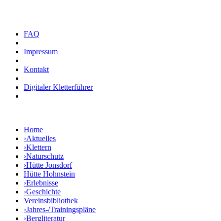
FAQ
Impressum
Kontakt
Digitaler Kletterführer
Home
›
Aktuelles
›
Klettern
›
Naturschutz
›
Hütte Jonsdorf
Hütte Hohnstein
›
Erlebnisse
›
Geschichte
Vereinsbibliothek
›
Jahres-/Trainingspläne
›
Bergliteratur