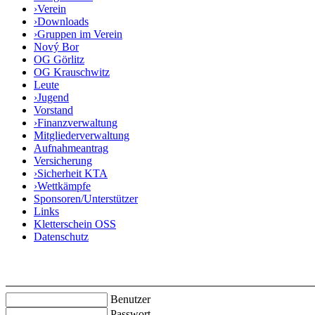
›
Verein
›
Downloads
›
Gruppen im Verein
Nový Bor
OG Görlitz
OG Krauschwitz
Leute
›
Jugend
Vorstand
›
Finanzverwaltung
Mitgliederverwaltung
Aufnahmeantrag
Versicherung
›
Sicherheit KTA
›
Wettkämpfe
Sponsoren/Unterstützer
Links
Kletterschein OSS
Datenschutz
Benutzer
Passwort