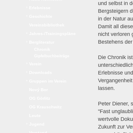
und selbst in 
›
Erlebnisse
Bergsteigern 
›
Geschichte
in der Natur au
Vereinsbibliothek
Damit all dies
›
nicht verloren
Jahres-/Trainingspläne
Bestehens der 
›
Bergliteratur
Chronik
Gipfelbuchbeiträge
Die Chronik is
›
Verein
unterschiedlic
›
Erlebnisse und
Downloads
Vergangenheit 
›
Gruppen im Verein
lassen.
Nový Bor
OG Görlitz
Peter Diener, 
OG Krauschwitz
"Fast unglaub
Leute
wertvolle Doku
›
Jugend
Zukunft zur Ve
Vorstand