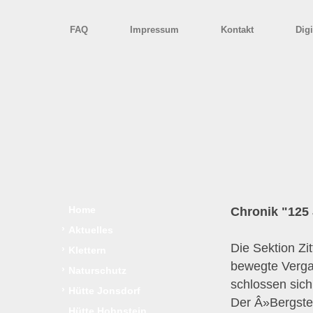
FAQ
Impressum
Kontakt
Digi
Home
Chronik "125 
›
Aktuelles
Die Sektion Zi
›
Klettern
bewegte Verga
›
Naturschutz
schlossen sich
›
Hütte Jonsdorf
Der Â»Bergstei
Hütte Hohnstein