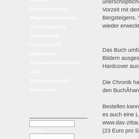
unerschöpflich
›
Finanzverwaltung
Vorzeit mit de
Bergsteigens. 
Mitgliederverwaltung
wieder erweckt
Aufnahmeantrag
Versicherung
›
Sicherheit KTA
Das Buch umfas
›
Wettkämpfe
Bildern ausges
Sponsoren/Unterstützer
Hardcover ausg
Links
Kletterschein OSS
Die Chronik ha
den BuchÂ­hand
Datenschutz
Bestellen kann
es auch eine Li
www.dav-zitta
(23 Euro pro S
Benutzer