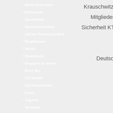
Hütte Hohnstein
Krauschwit
›
Erlebnisse
Mitglied
›
Geschichte
Sicherheit K
Vereinsbibliothek
›
Jahres-/Trainingspläne
›
Bergliteratur
›
Verein
›
Downloads
Deutsc
›
Gruppen im Verein
Nový Bor
OG Görlitz
OG Krauschwitz
Leute
›
Jugend
Vorstand