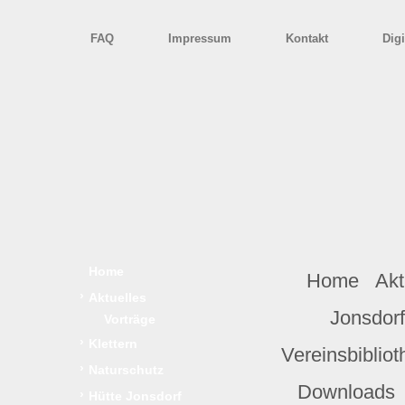
FAQ
Impressum
Kontakt
Digi
Home
Home
Akt
›
Aktuelles
Jonsdorf
Vorträge
›
Klettern
Vereinsbibliot
›
Naturschutz
Downloads
›
Hütte Jonsdorf