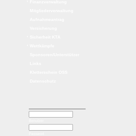
›
Finanzverwaltung
Mitgliederverwaltung
Aufnahmeantrag
Versicherung
›
Sicherheit KTA
›
Wettkämpfe
Sponsoren/Unterstützer
Links
Kletterschein OSS
Datenschutz
Benutzer
Passwort